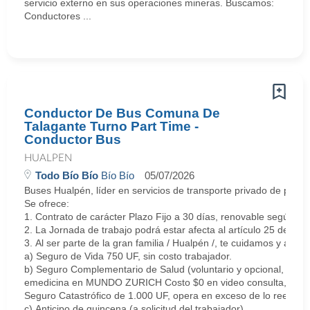
servicio externo en sus operaciones mineras. Buscamos:
Conductores ...
Conductor De Bus Comuna De
Talagante Turno Part Time -
Conductor Bus
HUALPEN
Todo Bío Bío
Bío Bío
05/07/2026
Buses Hualpén, líder en servicios de transporte privado de pasa
Se ofrece:
1. Contrato de carácter Plazo Fijo a 30 días, renovable según 
2. La Jornada de trabajo podrá estar afecta al artículo 25 del C
3. Al ser parte de la gran familia / Hualpén /, te cuidamos y apo
a) Seguro de Vida 750 UF, sin costo trabajador.
b) Seguro Complementario de Salud (voluntario y opcional, de p
emedicina en MUNDO ZURICH Costo $0 en video consulta, medicina
Seguro Catastrófico de 1.000 UF, opera en exceso de lo reembo
c) Anticipo de quincena (a solicitud del trabajador)