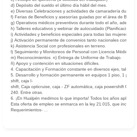
d) Depósito del sueldo el último día hábil del mes.
e) Diversas Celebraciones y actividades de camaradería durante 
f) Ferias de Beneficios y asesorías guiadas por el área de Bienes
g) Operativos médicos preventivos durante todo el año, además 
h) Talleres educativos y webinar de autocuidado (Planificación fin
i) Actividades y beneficios especiales para todas las mujeres de
j) Activación permanente de convenios tanto nacionales como po
k) Asistencia Social con profesionales en terreno.
l) Seguimiento y Monitoreos de Personal con Licencia Médica.
m) Reconocimientos. n) Entrega de Uniforme de Trabajo.
ñ) Apoyo y contención en situaciones difíciles.
4. Capacitación y Formación constante en diversos ejes, tales co
5. Desarrollo y formación permanente en equipos 1 piso, 1 piso elé
shift, caja I-
shift, Caja opticruise, caja - ZF automática, caja powershift GO-
240. Entre otras.
6. ¡En Hualpén medimos lo que importa! Todos los años aplicamos
Esta oferta de empleo se enmarca en la ley 21.015, que incentiva
Requerimientos- ...