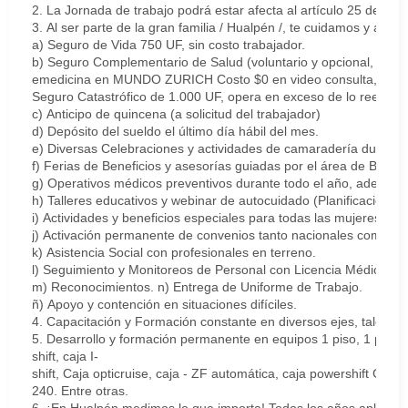
2. La Jornada de trabajo podrá estar afecta al artículo 25 del C
3. Al ser parte de la gran familia / Hualpén /, te cuidamos y apo
a) Seguro de Vida 750 UF, sin costo trabajador.
b) Seguro Complementario de Salud (voluntario y opcional, de p
emedicina en MUNDO ZURICH Costo $0 en video consulta, medicina
Seguro Catastrófico de 1.000 UF, opera en exceso de lo reembo
c) Anticipo de quincena (a solicitud del trabajador)
d) Depósito del sueldo el último día hábil del mes.
e) Diversas Celebraciones y actividades de camaradería durante 
f) Ferias de Beneficios y asesorías guiadas por el área de Bienes
g) Operativos médicos preventivos durante todo el año, además 
h) Talleres educativos y webinar de autocuidado (Planificación fin
i) Actividades y beneficios especiales para todas las mujeres de
j) Activación permanente de convenios tanto nacionales como po
k) Asistencia Social con profesionales en terreno.
l) Seguimiento y Monitoreos de Personal con Licencia Médica.
m) Reconocimientos. n) Entrega de Uniforme de Trabajo.
ñ) Apoyo y contención en situaciones difíciles.
4. Capacitación y Formación constante en diversos ejes, tales co
5. Desarrollo y formación permanente en equipos 1 piso, 1 piso elé
shift, caja I-
shift, Caja opticruise, caja - ZF automática, caja powershift GO-
240. Entre otras.