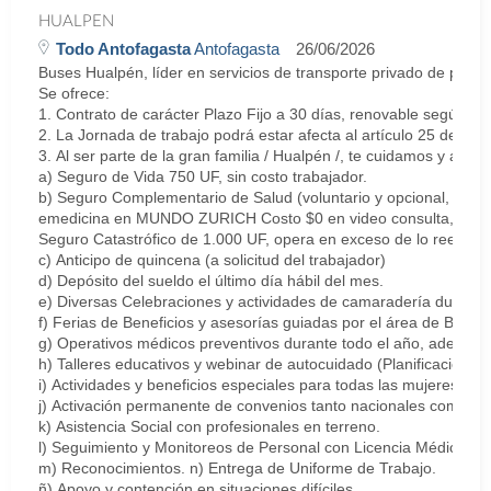
HUALPEN
Todo Antofagasta
Antofagasta
26/06/2026
Buses Hualpén, líder en servicios de transporte privado de pasa
Se ofrece:
1. Contrato de carácter Plazo Fijo a 30 días, renovable según 
2. La Jornada de trabajo podrá estar afecta al artículo 25 del C
3. Al ser parte de la gran familia / Hualpén /, te cuidamos y apo
a) Seguro de Vida 750 UF, sin costo trabajador.
b) Seguro Complementario de Salud (voluntario y opcional, de p
emedicina en MUNDO ZURICH Costo $0 en video consulta, medicina
Seguro Catastrófico de 1.000 UF, opera en exceso de lo reembo
c) Anticipo de quincena (a solicitud del trabajador)
d) Depósito del sueldo el último día hábil del mes.
e) Diversas Celebraciones y actividades de camaradería durante 
f) Ferias de Beneficios y asesorías guiadas por el área de Bienes
g) Operativos médicos preventivos durante todo el año, además 
h) Talleres educativos y webinar de autocuidado (Planificación fin
i) Actividades y beneficios especiales para todas las mujeres de
j) Activación permanente de convenios tanto nacionales como po
k) Asistencia Social con profesionales en terreno.
l) Seguimiento y Monitoreos de Personal con Licencia Médica.
m) Reconocimientos. n) Entrega de Uniforme de Trabajo.
ñ) Apoyo y contención en situaciones difíciles.