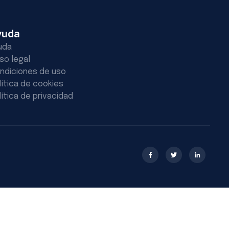
yuda
uda
iso legal
ndiciones de uso
lítica de cookies
lítica de privacidad