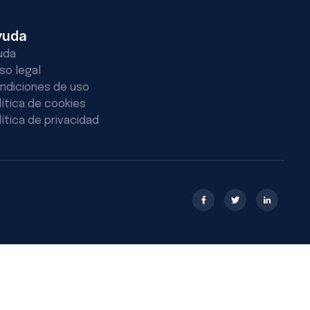
yuda
uda
iso legal
ndiciones de uso
lítica de cookies
lítica de privacidad