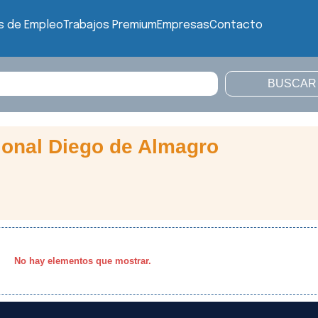
s de Empleo
Trabajos Premium
Empresas
Contacto
onal Diego de Almagro
No hay elementos que mostrar.