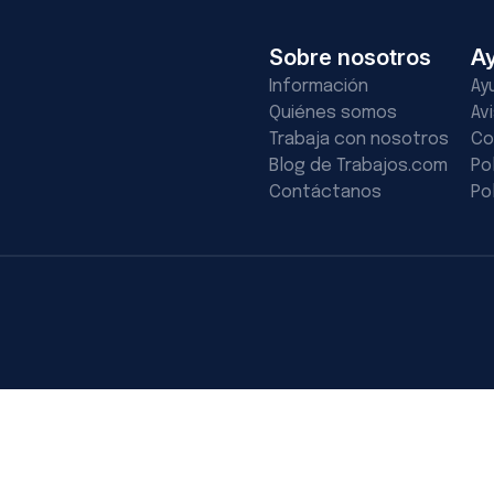
Sobre nosotros
A
Información
Ay
Quiénes somos
Av
Trabaja con nosotros
Co
Blog de Trabajos.com
Po
Contáctanos
Po