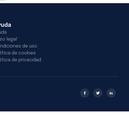
yuda
uda
iso legal
ndiciones de uso
lítica de cookies
lítica de privacidad