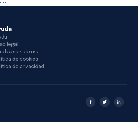
yuda
uda
iso legal
ndiciones de uso
lítica de cookies
lítica de privacidad