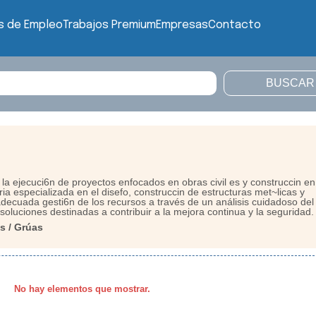
s de Empleo
Trabajos Premium
Empresas
Contacto
a ejecuci6n de proyectos enfocados en obras civil es y construccin en
ia especializada en el disefo, construccin de estructuras met~licas y
decuada gesti6n de los recursos a través de un análisis cuidadoso del
soluciones destinadas a contribuir a la mejora continua y la seguridad.
s / Grúas
No hay elementos que mostrar.