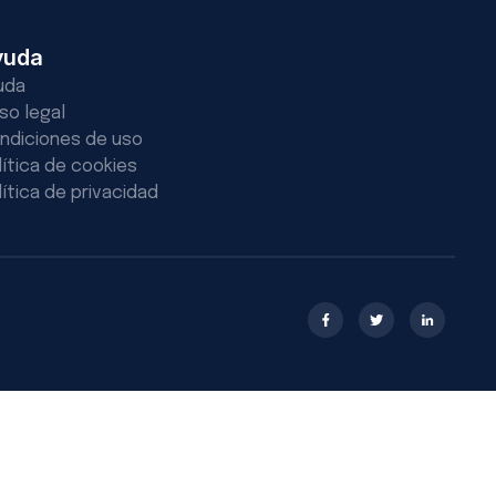
yuda
uda
iso legal
ndiciones de uso
lítica de cookies
lítica de privacidad