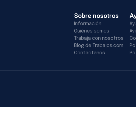
Sobre nosotros
A
Información
Ay
Quiénes somos
Av
Trabaja con nosotros
Co
Blog de Trabajos.com
Po
Contáctanos
Po