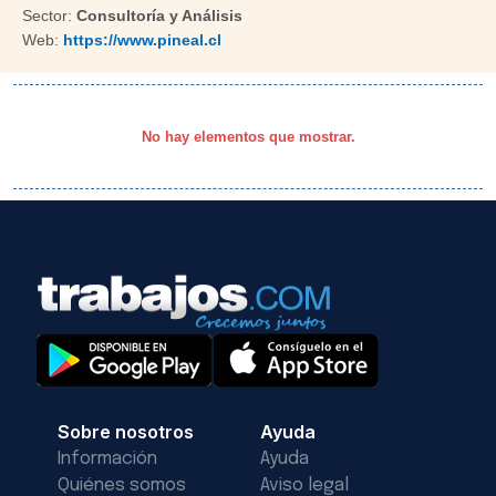
Sector:
Consultoría y Análisis
Web:
https://www.pineal.cl
No hay elementos que mostrar.
Sobre nosotros
Ayuda
Información
Ayuda
Quiénes somos
Aviso legal