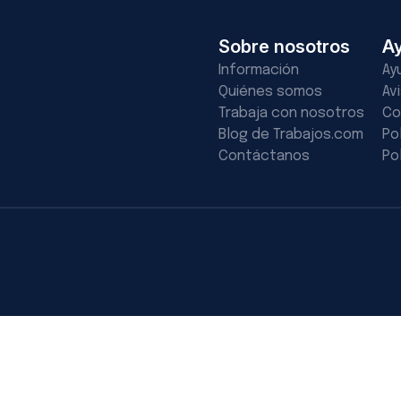
Sobre nosotros
A
Información
Ay
Quiénes somos
Av
Trabaja con nosotros
Co
Blog de Trabajos.com
Po
Contáctanos
Po