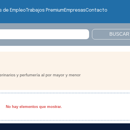
s de Empleo
Trabajos Premium
Empresas
Contacto
erinarios y perfumería al por mayor y menor
No hay elementos que mostrar.