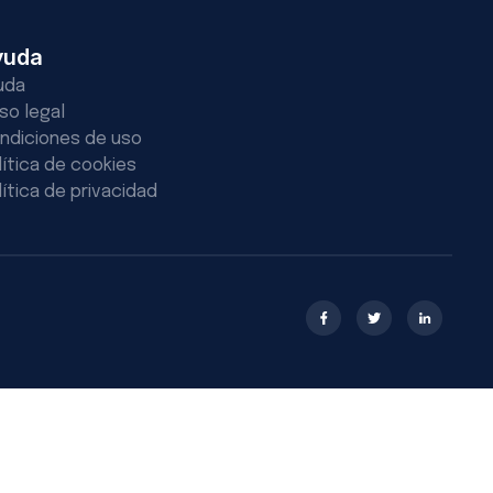
yuda
uda
iso legal
ndiciones de uso
lítica de cookies
lítica de privacidad