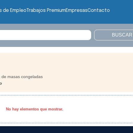
s de Empleo
Trabajos Premium
Empresas
Contacto
a de masas congeladas
o
No hay elementos que mostrar.