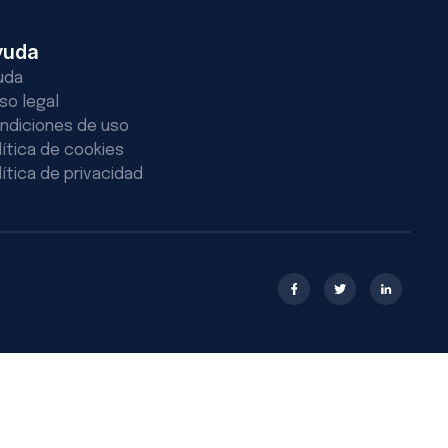
yuda
uda
iso legal
ndiciones de uso
lítica de cookies
lítica de privacidad