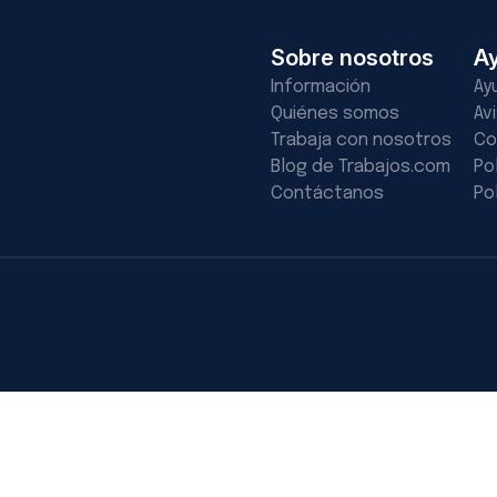
Sobre nosotros
A
Información
Ay
Quiénes somos
Av
Trabaja con nosotros
Co
Blog de Trabajos.com
Po
Contáctanos
Po