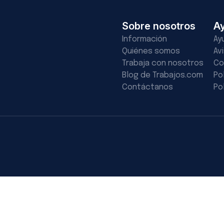
Sobre nosotros
A
Información
Ay
Quiénes somos
Av
Trabaja con nosotros
Co
Blog de Trabajos.com
Po
Contáctanos
Po