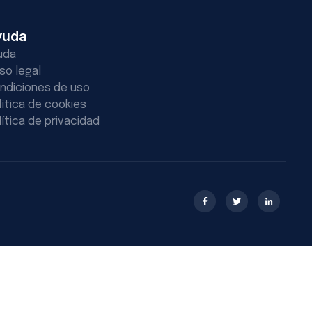
yuda
uda
iso legal
ndiciones de uso
lítica de cookies
lítica de privacidad