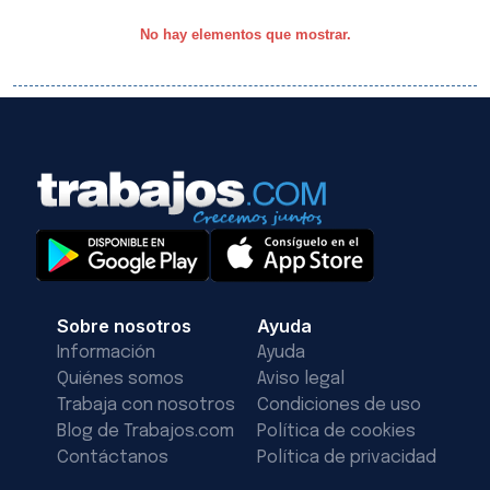
No hay elementos que mostrar.
Sobre nosotros
Ayuda
Información
Ayuda
Quiénes somos
Aviso legal
Trabaja con nosotros
Condiciones de uso
Blog de Trabajos.com
Política de cookies
Contáctanos
Política de privacidad