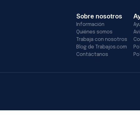
Sobre nosotros
A
Información
Ay
Quiénes somos
Av
Trabaja con nosotros
Co
Blog de Trabajos.com
Po
Contáctanos
Po