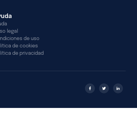
yuda
uda
iso legal
ndiciones de uso
lítica de cookies
lítica de privacidad