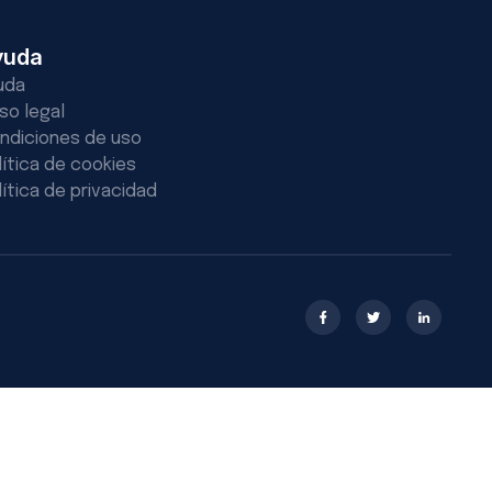
yuda
uda
iso legal
ndiciones de uso
lítica de cookies
lítica de privacidad