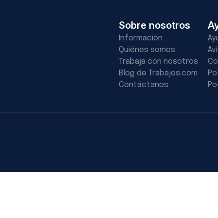
Sobre nosotros
A
Información
Ay
Quiénes somos
Av
Trabaja con nosotros
Co
Blog de Trabajos.com
Po
Contáctanos
Po