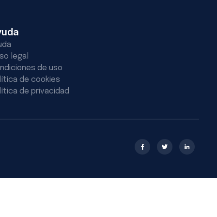
yuda
uda
iso legal
ndiciones de uso
lítica de cookies
lítica de privacidad