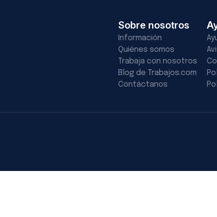
Sobre nosotros
A
Información
Ay
Quiénes somos
Av
Trabaja con nosotros
Co
Blog de Trabajos.com
Po
Contáctanos
Po