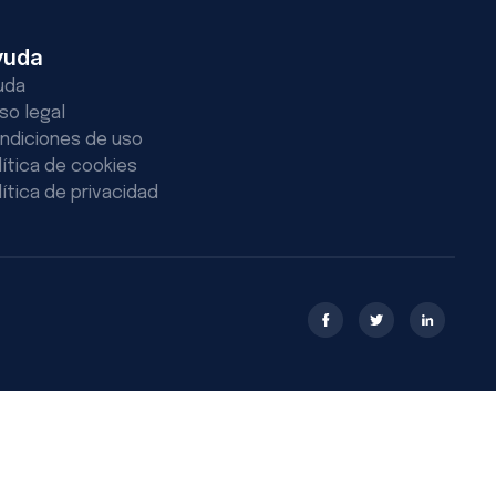
yuda
uda
iso legal
ndiciones de uso
lítica de cookies
lítica de privacidad