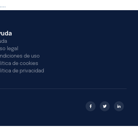
yuda
uda
iso legal
ndiciones de uso
lítica de cookies
lítica de privacidad