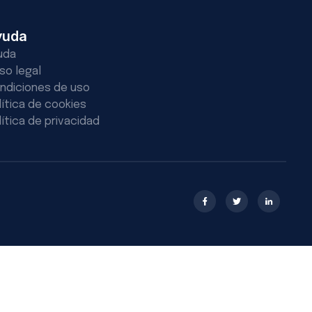
yuda
uda
iso legal
ndiciones de uso
lítica de cookies
lítica de privacidad