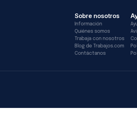
Sobre nosotros
A
Información
Ay
Quiénes somos
Av
Trabaja con nosotros
Co
Blog de Trabajos.com
Po
Contáctanos
Po