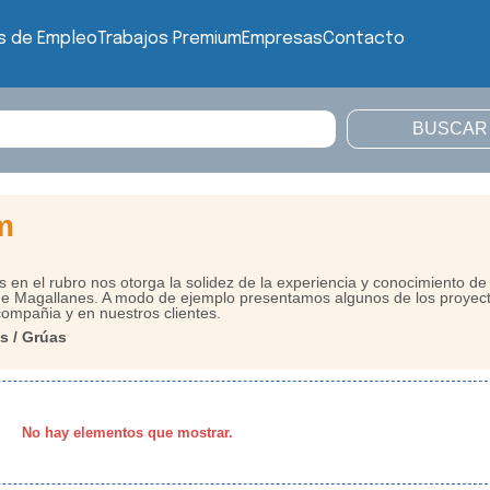
s de Empleo
Trabajos Premium
Empresas
Contacto
m
 en el rubro nos otorga la solidez de la experiencia y conocimiento de 
 de Magallanes. A modo de ejemplo presentamos algunos de los proyec
ompañia y en nuestros clientes.
s / Grúas
No hay elementos que mostrar.