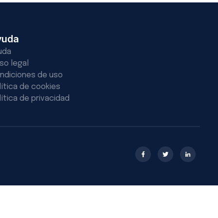
yuda
uda
iso legal
ndiciones de uso
lítica de cookies
lítica de privacidad