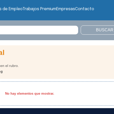
s de Empleo
Trabajos Premium
Empresas
Contacto
al
en el rubro.
ng
No hay elementos que mostrar.