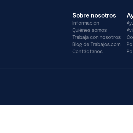
Sobre nosotros
A
Información
Ay
Quiénes somos
Av
Trabaja con nosotros
Co
Blog de Trabajos.com
Po
Contáctanos
Po