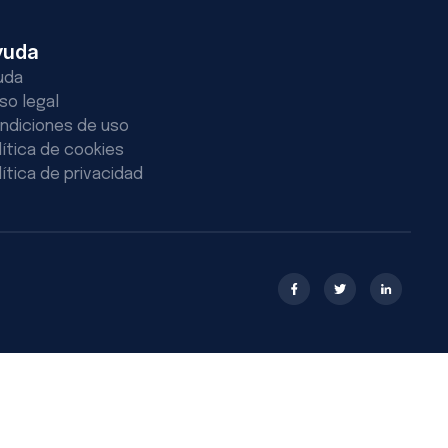
yuda
uda
iso legal
ndiciones de uso
lítica de cookies
lítica de privacidad