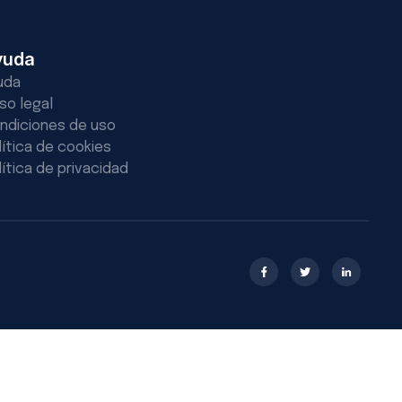
yuda
uda
iso legal
ndiciones de uso
lítica de cookies
lítica de privacidad