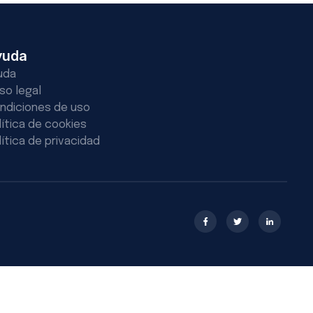
yuda
uda
iso legal
ndiciones de uso
lítica de cookies
lítica de privacidad