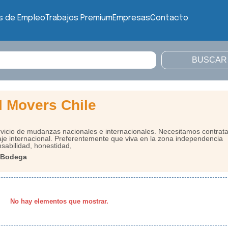
s de Empleo
Trabajos Premium
Empresas
Contacto
al Movers Chile
vicio de mudanzas nacionales e internacionales. Necesitamos contrata
aje internacional. Preferentemente que viva en la zona independencia
sabilidad, honestidad,
/ Bodega
No hay elementos que mostrar.