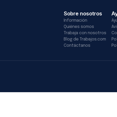
Sobre nosotros
A
Información
Ay
Quiénes somos
Av
Trabaja con nosotros
Co
Blog de Trabajos.com
Po
Contáctanos
Po