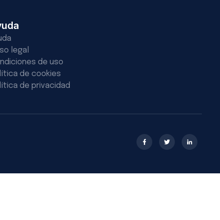
yuda
uda
iso legal
ndiciones de uso
lítica de cookies
lítica de privacidad