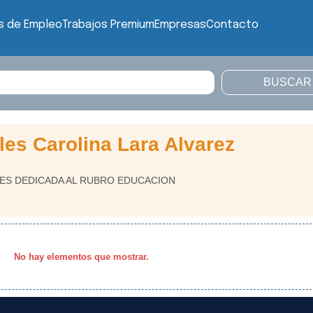
s de Empleo
Trabajos Premium
Empresas
Contacto
es Carolina Lara Alvarez
ES DEDICADA AL RUBRO EDUCACION
No hay elementos que mostrar.