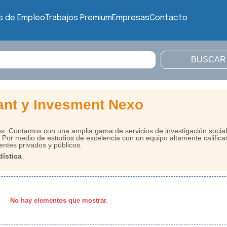
s de Empleo
Trabajos Premium
Empresas
Contacto
ant y Invesment Nexo
. Contamos con una amplia gama de servicios de investigación social
 Por medio de estudios de excelencia con un equipo altamente califica
ientes privados y públicos.
dística
No hay elementos que mostrar.