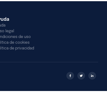
yuda
uda
iso legal
ndiciones de uso
lítica de cookies
lítica de privacidad