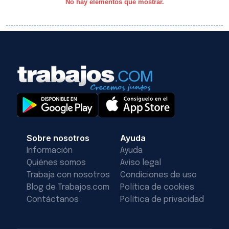
No hay elementos que mostrar.
Sobre nosotros
Ayuda
Información
Ayuda
Quiénes somos
Aviso legal
Trabaja con nosotros
Condiciones de uso
Blog de Trabajos.com
Política de cookies
Contáctanos
Política de privacidad