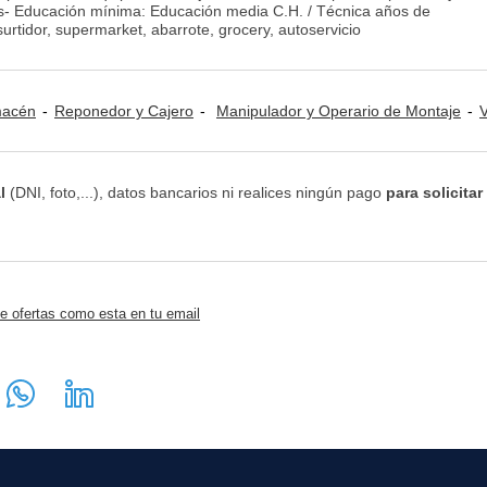
s- Educación mínima: Educación media C.H. / Técnica años de
surtidor, supermarket, abarrote, grocery, autoservicio
lmacén
Reponedor y Cajero
Manipulador y Operario de Montaje
Ventas
l
(DNI, foto,...), datos bancarios ni realices ningún pago
para solicitar
e ofertas como esta en tu email