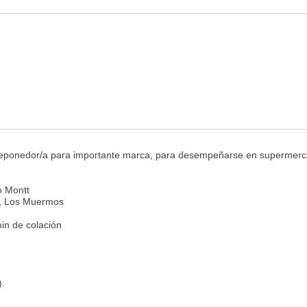
eponedor/a para importante marca, para desempeñarse en supermer
o Montt
0, Los Muermos
in de colación
).