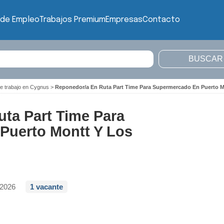
 de Empleo
Trabajos Premium
Empresas
Contacto
de trabajo en Cygnus
>
Reponedor/a En Ruta Part Time Para Supermercado En Puerto 
ta Part Time Para
Puerto Montt Y Los
/2026
1 vacante