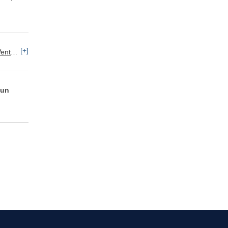
[+]
 al por menor / mayor
 un