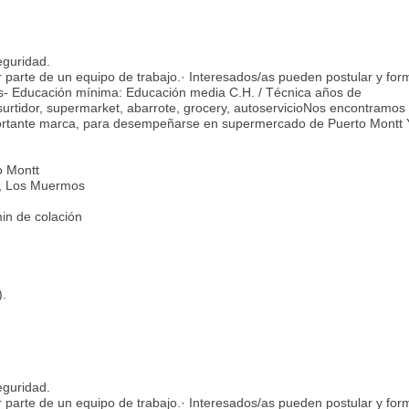
eguridad.
 parte de un equipo de trabajo.· Interesados/as pueden postular y for
s- Educación mínima: Educación media C.H. / Técnica años de
 surtidor, supermarket, abarrote, grocery, autoservicioNos encontramos
rtante marca, para desempeñarse en supermercado de Puerto Montt 
o Montt
0, Los Muermos
in de colación
).
eguridad.
 parte de un equipo de trabajo.· Interesados/as pueden postular y for