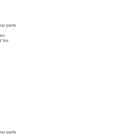
mar parte
 en
Y los
mar parte