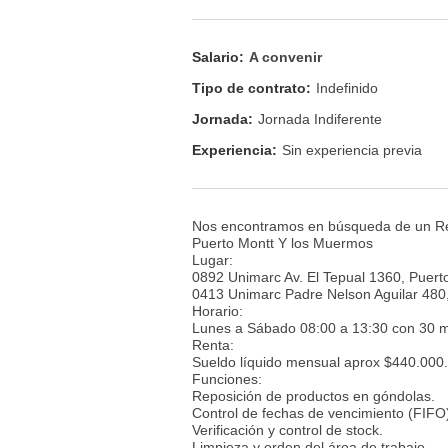
Salario:
A convenir
Tipo de contrato:
Indefinido
Jornada:
Jornada Indiferente
Experiencia:
Sin experiencia previa
Nos encontramos en búsqueda de un R
Puerto Montt Y los Muermos
Lugar:
0892 Unimarc Av. El Tepual 1360, Puert
0413 Unimarc Padre Nelson Aguilar 48
Horario:
Lunes a Sábado 08:00 a 13:30 con 30 m
Renta:
Sueldo líquido mensual aprox $440.000.
Funciones:
Reposición de productos en góndolas.
Control de fechas de vencimiento (FIFO
Verificación y control de stock.
Limpieza y orden del área de trabajo.