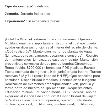
Tipo de contrato:
Indefinido
Jornada:
Jornada Indiferente
Experiencia:
Sin experiencia previa
¡Hola! En Xinerlink estamos buscando un nuevo Operario
Multifuncional para importante en la zona, el cual nos pueda
ayudar en diversas funciones al interior del recinto del cliente.
¿Qué realizarás?- Mantención menor de plantas de Agua
(Limpieza de rejas, camaras, escalines y sensores) - Registro
de mantenciones- Limpieza de casetas y recinto- Mantención
preventiva y correctiva de equipos de bombasOfrecemos:-
Renta líquida: $700.000 (+ bonos por FDS y salidas Extras)-
Fecha estimada de ingreso: 19 de junioJornada laboral: Turnos
rotativos 5x2 y 6x1 (posibilidad de HH.EE)¿Qué necesitas para
postular?- Disponibilidad inmediata- Licencia clase b vigente-
Realización de exámenes preocupacionales Ven, postula y
forma parte de nuestro equipo Xinerlink. -Requerimientos-
Educación mínima: Educación media C.H. / Técnica1 año de
experienciaLicencias de conducir: B Disponibilidad de viajar:
SiPalabras clave: operator, operario, operator, polivalente,
multiusos, versatil, multifuncion, plurifuncional, multifuntion,