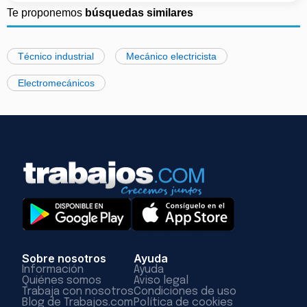
Te proponemos
búsquedas similares
Técnico industrial
Mecánico electricista
Electromecánicos
Sobre nosotros
Ayuda
Información
Ayuda
Quiénes somos
Aviso legal
Trabaja con nosotros
Condiciones de uso
Blog de Trabajos.com
Política de cookies