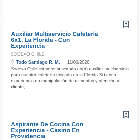
Auxiliar Multiservicio Cafetería
6x1, La Florida - Con
Experiencia
SODEXO CHILE
Todo Santiago R. M.
11/06/2026
Sodexo Chile estamos buscando un(a) auxiliar multiservicio
para nuestra cafetería ubicada en la Florida Si tienes
experiencia en manipulación de alimentos y atención al
cliente, ...
Aspirante De Cocina Con
Experiencia - Casino En
Providencia