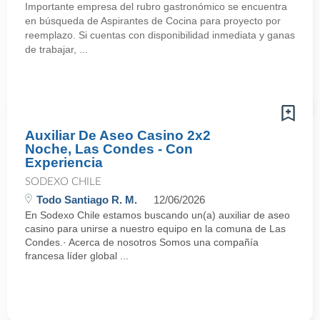
Importante empresa del rubro gastronómico se encuentra
en búsqueda de Aspirantes de Cocina para proyecto por
reemplazo. Si cuentas con disponibilidad inmediata y ganas
de trabajar, ...
Auxiliar De Aseo Casino 2x2
Noche, Las Condes - Con
Experiencia
SODEXO CHILE
Todo Santiago R. M.
12/06/2026
En Sodexo Chile estamos buscando un(a) auxiliar de aseo
casino para unirse a nuestro equipo en la comuna de Las
Condes.· Acerca de nosotros Somos una compañía
francesa líder global ...