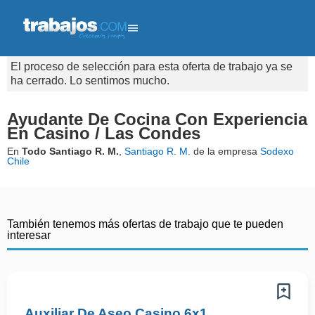
El proceso de selección para esta oferta de trabajo ya se
ha cerrado. Lo sentimos mucho.
Ayudante De Cocina Con Experiencia
En Casino / Las Condes
En
Todo Santiago R. M.
,
Santiago R. M.
de la empresa
Sodexo
Chile
También tenemos más ofertas de trabajo que te pueden
interesar
Auxiliar De Aseo Casino 6x1,