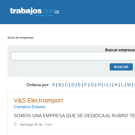
Guía de empresas
Buscar empresa
Ordena por:
A
|
B
|
C
|
D
|
E
|
F
|
G
|
H
|
I
|
J
|
K
|
L
|
M
|
V&S Electroimport
Comercio Exterior
SOMOS UNA EMPRESA QUE SE DEDIDCA AL RUBRO 
Santiago R. M.
. Chile