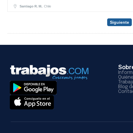
Santiago R. M.
. Chile
Siguiente
Sobr
Inform
Quién
Trabaj
Blog d
Contá