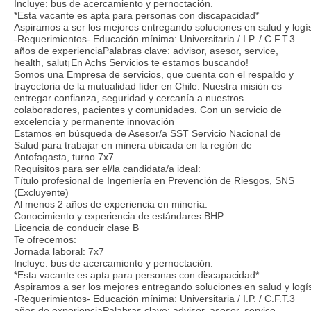
Incluye: bus de acercamiento y pernoctación.
*Esta vacante es apta para personas con discapacidad*
Aspiramos a ser los mejores entregando soluciones en salud y logíst
-Requerimientos- Educación mínima: Universitaria / I.P. / C.F.T.3
años de experienciaPalabras clave: advisor, asesor, service,
health, salut¡En Achs Servicios te estamos buscando!
Somos una Empresa de servicios, que cuenta con el respaldo y
trayectoria de la mutualidad líder en Chile. Nuestra misión es
entregar confianza, seguridad y cercanía a nuestros
colaboradores, pacientes y comunidades. Con un servicio de
excelencia y permanente innovación
Estamos en búsqueda de Asesor/a SST Servicio Nacional de
Salud para trabajar en minera ubicada en la región de
Antofagasta, turno 7x7.
Requisitos para ser el/la candidata/a ideal:
Título profesional de Ingeniería en Prevención de Riesgos, SNS
(Excluyente)
Al menos 2 años de experiencia en minería.
Conocimiento y experiencia de estándares BHP
Licencia de conducir clase B
Te ofrecemos:
Jornada laboral: 7x7
Incluye: bus de acercamiento y pernoctación.
*Esta vacante es apta para personas con discapacidad*
Aspiramos a ser los mejores entregando soluciones en salud y logíst
-Requerimientos- Educación mínima: Universitaria / I.P. / C.F.T.3
años de experienciaPalabras clave: advisor, asesor, service,