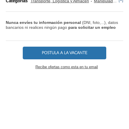
[+]
Categorías
Transporte, Logística y Almacén
Manipulador y Operario de Montaje
Nunca envíes tu información personal
(DNI, foto,...), datos
bancarios ni realices ningún pago
para solicitar un empleo
POSTULA A LA VACANTE
Recibe ofertas como esta en tu email