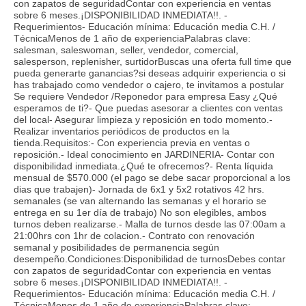
con zapatos de seguridadContar con experiencia en ventas
sobre 6 meses.¡DISPONIBILIDAD INMEDIATA!!. -
Requerimientos- Educación mínima: Educación media C.H. /
TécnicaMenos de 1 año de experienciaPalabras clave:
salesman, saleswoman, seller, vendedor, comercial,
salesperson, replenisher, surtidorBuscas una oferta full time que
pueda generarte ganancias?si deseas adquirir experiencia o si
has trabajado como vendedor o cajero, te invitamos a postular
Se requiere Vendedor /Reponedor para empresa Easy ¿Qué
esperamos de ti?- Que puedas asesorar a clientes con ventas
del local- Asegurar limpieza y reposición en todo momento.-
Realizar inventarios periódicos de productos en la
tienda.Requisitos:- Con experiencia previa en ventas o
reposición.- Ideal conocimiento en JARDINERIA- Contar con
disponibilidad inmediata.¿Qué te ofrecemos?- Renta líquida
mensual de $570.000 (el pago se debe sacar proporcional a los
dias que trabajen)- Jornada de 6x1 y 5x2 rotativos 42 hrs.
semanales (se van alternando las semanas y el horario se
entrega en su 1er día de trabajo) No son elegibles, ambos
turnos deben realizarse.- Malla de turnos desde las 07:00am a
21:00hrs con 1hr de colacion.- Contrato con renovación
semanal y posibilidades de permanencia según
desempeño.Condiciones:Disponibilidad de turnosDebes contar
con zapatos de seguridadContar con experiencia en ventas
sobre 6 meses.¡DISPONIBILIDAD INMEDIATA!!. -
Requerimientos- Educación mínima: Educación media C.H. /
TécnicaMenos de 1 año de experienciaPalabras clave: