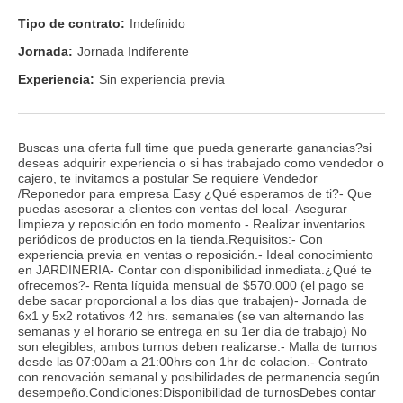
Tipo de contrato:
Indefinido
Jornada:
Jornada Indiferente
Experiencia:
Sin experiencia previa
Buscas una oferta full time que pueda generarte ganancias?si
deseas adquirir experiencia o si has trabajado como vendedor o
cajero, te invitamos a postular Se requiere Vendedor
/Reponedor para empresa Easy ¿Qué esperamos de ti?- Que
puedas asesorar a clientes con ventas del local- Asegurar
limpieza y reposición en todo momento.- Realizar inventarios
periódicos de productos en la tienda.Requisitos:- Con
experiencia previa en ventas o reposición.- Ideal conocimiento
en JARDINERIA- Contar con disponibilidad inmediata.¿Qué te
ofrecemos?- Renta líquida mensual de $570.000 (el pago se
debe sacar proporcional a los dias que trabajen)- Jornada de
6x1 y 5x2 rotativos 42 hrs. semanales (se van alternando las
semanas y el horario se entrega en su 1er día de trabajo) No
son elegibles, ambos turnos deben realizarse.- Malla de turnos
desde las 07:00am a 21:00hrs con 1hr de colacion.- Contrato
con renovación semanal y posibilidades de permanencia según
desempeño.Condiciones:Disponibilidad de turnosDebes contar