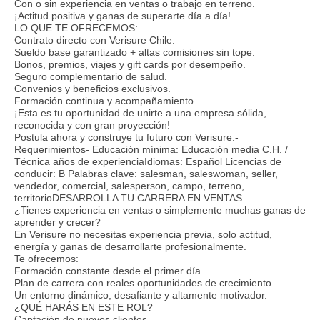
Con o sin experiencia en ventas o trabajo en terreno.
¡Actitud positiva y ganas de superarte día a día!
LO QUE TE OFRECEMOS:
Contrato directo con Verisure Chile.
Sueldo base garantizado + altas comisiones sin tope.
Bonos, premios, viajes y gift cards por desempeño.
Seguro complementario de salud.
Convenios y beneficios exclusivos.
Formación continua y acompañamiento.
¡Esta es tu oportunidad de unirte a una empresa sólida,
reconocida y con gran proyección!
Postula ahora y construye tu futuro con Verisure.-
Requerimientos- Educación mínima: Educación media C.H. /
Técnica años de experienciaIdiomas: Español Licencias de
conducir: B Palabras clave: salesman, saleswoman, seller,
vendedor, comercial, salesperson, campo, terreno,
territorioDESARROLLA TU CARRERA EN VENTAS
¿Tienes experiencia en ventas o simplemente muchas ganas de
aprender y crecer?
En Verisure no necesitas experiencia previa, solo actitud,
energía y ganas de desarrollarte profesionalmente.
Te ofrecemos:
Formación constante desde el primer día.
Plan de carrera con reales oportunidades de crecimiento.
Un entorno dinámico, desafiante y altamente motivador.
¿QUÉ HARÁS EN ESTE ROL?
Captación de nuevos clientes.