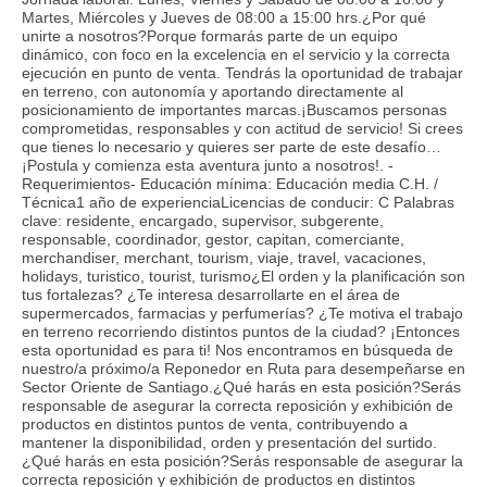
Martes, Miércoles y Jueves de 08:00 a 15:00 hrs.¿Por qué
unirte a nosotros?Porque formarás parte de un equipo
dinámico, con foco en la excelencia en el servicio y la correcta
ejecución en punto de venta. Tendrás la oportunidad de trabajar
en terreno, con autonomía y aportando directamente al
posicionamiento de importantes marcas.¡Buscamos personas
comprometidas, responsables y con actitud de servicio! Si crees
que tienes lo necesario y quieres ser parte de este desafío…
¡Postula y comienza esta aventura junto a nosotros!. -
Requerimientos- Educación mínima: Educación media C.H. /
Técnica1 año de experienciaLicencias de conducir: C Palabras
clave: residente, encargado, supervisor, subgerente,
responsable, coordinador, gestor, capitan, comerciante,
merchandiser, merchant, tourism, viaje, travel, vacaciones,
holidays, turistico, tourist, turismo¿El orden y la planificación son
tus fortalezas? ¿Te interesa desarrollarte en el área de
supermercados, farmacias y perfumerías? ¿Te motiva el trabajo
en terreno recorriendo distintos puntos de la ciudad? ¡Entonces
esta oportunidad es para ti! Nos encontramos en búsqueda de
nuestro/a próximo/a Reponedor en Ruta para desempeñarse en
Sector Oriente de Santiago.¿Qué harás en esta posición?Serás
responsable de asegurar la correcta reposición y exhibición de
productos en distintos puntos de venta, contribuyendo a
mantener la disponibilidad, orden y presentación del surtido.
¿Qué harás en esta posición?Serás responsable de asegurar la
correcta reposición y exhibición de productos en distintos