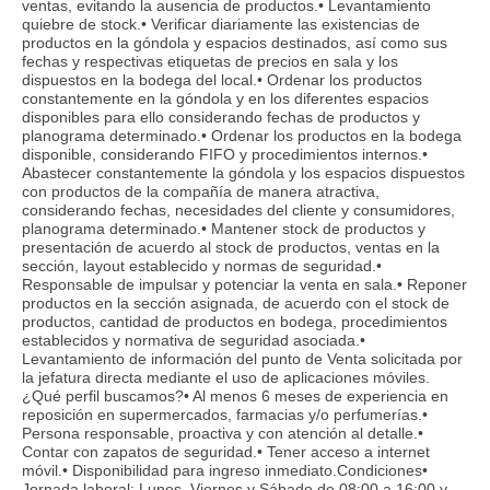
ventas, evitando la ausencia de productos.• Levantamiento
quiebre de stock.• Verificar diariamente las existencias de
productos en la góndola y espacios destinados, así como sus
fechas y respectivas etiquetas de precios en sala y los
dispuestos en la bodega del local.• Ordenar los productos
constantemente en la góndola y en los diferentes espacios
disponibles para ello considerando fechas de productos y
planograma determinado.• Ordenar los productos en la bodega
disponible, considerando FIFO y procedimientos internos.•
Abastecer constantemente la góndola y los espacios dispuestos
con productos de la compañía de manera atractiva,
considerando fechas, necesidades del cliente y consumidores,
planograma determinado.• Mantener stock de productos y
presentación de acuerdo al stock de productos, ventas en la
sección, layout establecido y normas de seguridad.•
Responsable de impulsar y potenciar la venta en sala.• Reponer
productos en la sección asignada, de acuerdo con el stock de
productos, cantidad de productos en bodega, procedimientos
establecidos y normativa de seguridad asociada.•
Levantamiento de información del punto de Venta solicitada por
la jefatura directa mediante el uso de aplicaciones móviles.
¿Qué perfil buscamos?• Al menos 6 meses de experiencia en
reposición en supermercados, farmacias y/o perfumerías.•
Persona responsable, proactiva y con atención al detalle.•
Contar con zapatos de seguridad.• Tener acceso a internet
móvil.• Disponibilidad para ingreso inmediato.Condiciones•
Jornada laboral: Lunes, Viernes y Sábado de 08:00 a 16:00 y