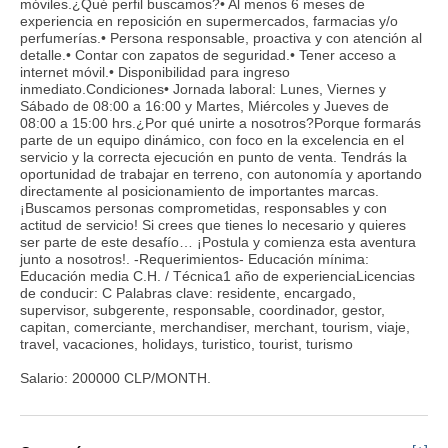
móviles.¿Qué perfil buscamos?• Al menos 6 meses de
experiencia en reposición en supermercados, farmacias y/o
perfumerías.• Persona responsable, proactiva y con atención al
detalle.• Contar con zapatos de seguridad.• Tener acceso a
internet móvil.• Disponibilidad para ingreso
inmediato.Condiciones• Jornada laboral: Lunes, Viernes y
Sábado de 08:00 a 16:00 y Martes, Miércoles y Jueves de
08:00 a 15:00 hrs.¿Por qué unirte a nosotros?Porque formarás
parte de un equipo dinámico, con foco en la excelencia en el
servicio y la correcta ejecución en punto de venta. Tendrás la
oportunidad de trabajar en terreno, con autonomía y aportando
directamente al posicionamiento de importantes marcas.
¡Buscamos personas comprometidas, responsables y con
actitud de servicio! Si crees que tienes lo necesario y quieres
ser parte de este desafío… ¡Postula y comienza esta aventura
junto a nosotros!. -Requerimientos- Educación mínima:
Educación media C.H. / Técnica1 año de experienciaLicencias
de conducir: C Palabras clave: residente, encargado,
supervisor, subgerente, responsable, coordinador, gestor,
capitan, comerciante, merchandiser, merchant, tourism, viaje,
travel, vacaciones, holidays, turistico, tourist, turismo
Salario: 200000 CLP/MONTH.