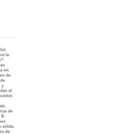
los
ra la
s?
ias
as en
les de
 de
 y
adas al
uisitos
ate,
ncia de
e B
nes
n sólida
des de