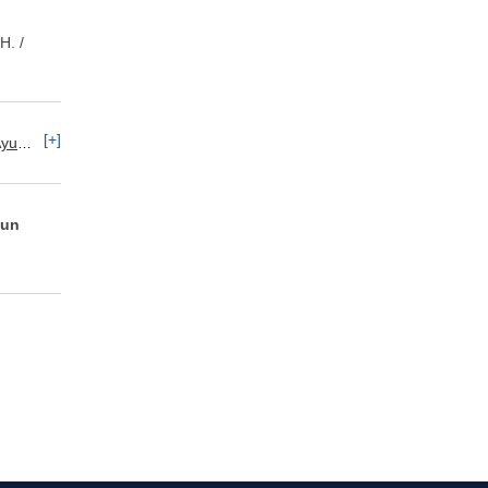
H. /
[+]
ancia
Recursos Humanos: Selección de Personal
 un