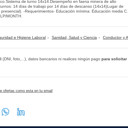
cnico.Sistema de turno 14x14.Desempeño en faena minera de alto
turnos: 14 días de trabajo por 14 días de descanso (14x14)Lugar de
presencial). -Requerimientos- Educación mínima: Educación media C.
0 CLP/MONTH.
guridad e Higiene Laboral
Sanidad, Salud y Ciencia
Conductor y Ayudante Ambul
l
(DNI, foto,...), datos bancarios ni realices ningún pago
para solicitar
e ofertas como esta en tu email