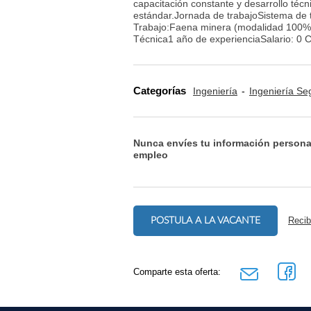
capacitación constante y desarrollo té
estándar.Jornada de trabajoSistema de 
Trabajo:Faena minera (modalidad 100% 
Técnica1 año de experienciaSalario: 
Categorías
Ingeniería
Ingeniería Se
Nunca envíes tu información persona
empleo
POSTULA A LA VACANTE
Recib
Comparte esta oferta: