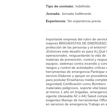
Tipo de contrato:
Indefinido
Jornada:
Jornada Indiferente
Experiencia:
Sin experiencia previa
Importante empresa del rubro de servic
mejores BRIGADISTAS DE EMERGENCIA.¡Ún
protección de las personas y el entorno
¡Entonces este desafío es para ti!¿Qué 
operacionales, resguardando la vida de 
materias de prevención, control y respu
equipos, sistemas contra incendio y con
riesgos y control de actividades críticas
herramientas de emergencia.Participar en
servicio.Elaborar y apoyar en procedimie
para postular:Enseñanza media complet
seguridad).Certificación como Bombero O
materiales peligrosos, soporte vital bá
al menos 1 año en brigadas, emergencias
vigente (deseable A2 o A4).Salud compat
exigentes.Manejo de herramientas Office
en servicios de emergencia.Trabajo en 