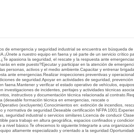
ios de emergencia y seguridad industrial se encuentra en búsqueda de 
ete a nuestro equipo en faena y sé parte de un servicio crítico pa
! ¿Te apasiona la seguridad, el rescate y la respuesta ante emergencia
harás en este puesto?Ejecutar y participar en la atención de emergenc
las personas, activos y el medio ambiente.Capacitar y entrenar brigad
esta ante emergencias.Realizar inspecciones preventivas y operaciona
diciones de seguridad.Apoyar en actividades de seguridad, prevención
 en faena.Mantener y verificar el estado operativo de vehículos, equipos
 investigaciones de incidentes, peritajes y actividades técnicas asoci
ntos, instructivos y documentación técnica relacionada al contrato.Req
a (deseable formación técnica en emergencias, rescate o
perativo (excluyente).Conocimientos en: extinción de incendios, resc
sico y normativa de seguridad.Deseable certificación NFPA 1001.Experie
, seguridad industrial o servicios similares.Licencia de conducir Clas
ible para trabajo en altura geográfica, espacios confinados y condicio
 a nivel básico.Te ofrecemos lo siguiente:Integrarte a una organizació
equipo altamente especializado y orientado a la seguridad.Oportunida