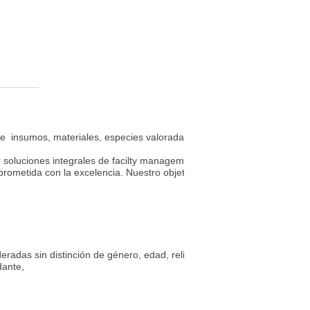
 insumos, materiales, especies valoradas, equipos e instalaciones impl
 soluciones integrales de facilty management para mejorar la calidad d
tida con la excelencia. Nuestro objetivo es generar un impacto posit
radas sin distinción de género, edad, religión, orientación sexual, di
dante,