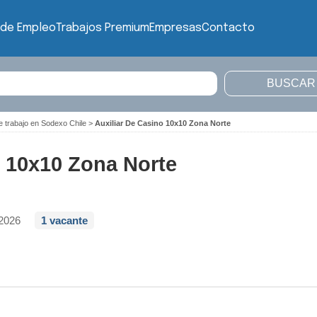
 de Empleo
Trabajos Premium
Empresas
Contacto
e trabajo en Sodexo Chile
>
Auxiliar De Casino 10x10 Zona Norte
o 10x10 Zona Norte
/2026
1 vacante