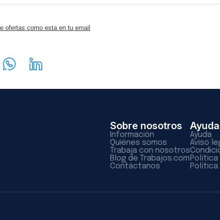
e ofertas como esta en tu email
Sobre nosotros
Ayuda
Información
Ayuda
Quiénes somos
Aviso le
Trabaja con nosotros
Condici
Blog de Trabajos.com
Polític
Contáctanos
Política