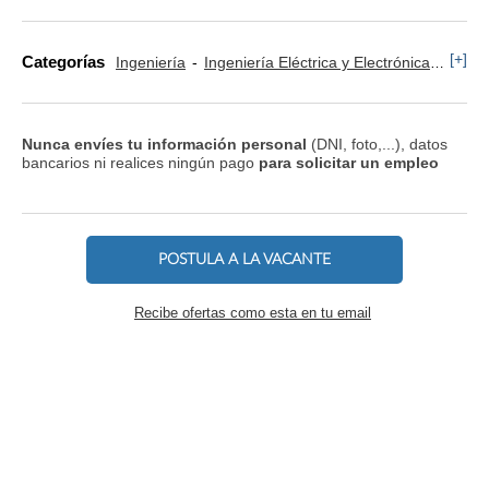
[+]
Categorías
Ingeniería
Ingeniería Eléctrica y Electrónica
Artes
Nunca envíes tu información personal
(DNI, foto,...), datos
bancarios ni realices ningún pago
para solicitar un empleo
POSTULA A LA VACANTE
Recibe ofertas como esta en tu email