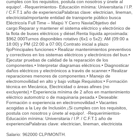
cumples con los requisitos, postula con nosotros y únete al
equipo!. -Requerimientos- Educación mínima: Universitaria / I.P.
/ C.F.T.1 año de experienciaPalabras clave: electrician, lineman,
electricistaImportante entidad de transporte público busca
Eléctrico/a Full Time – Maipú Y Cerro NaviaObjetivo del
cargo:Reparar y mantener el sistema eléctrico y electrónico de
la flota de buses eléctricos y diésel.Renta líquida aproximada:
$962.000Turnos disponibles rotativo (6x1 o 5x2): AM (09:00 a
18:00) y PM (22:00 a 07:00).Contrato inicial a plazo
fijoPrincipales funciones:• Realizar mantenimientos preventivos
y correctivos en los sistemas eléctricos y electrónicos del bus.•
Ejecutar pruebas de calidad de la reparación de los
componentes.• Interpretar diagramas eléctricos.• Diagnosticar
daños eléctricos y electrónicos a través de scanner.• Realizar
reparaciones menores de componentes.• Manejo de
electromovilidad en alto y bajo voltaje.Requisitos:• Formación
técnica en Mecánica, Electricidad o áreas afines (no
excluyente).• Experiencia mínima de 2 años en mantenimiento
eléctrico automotriz o de maquinaria pesada.• Deseable:
Formación o experiencia en electromovilidad.• Vacantes
acogidas a la Ley de Inclusión.¡Si cumples con los requisitos,
postula con nosotros y únete al equipo!. -Requerimientos-
Educación mínima: Universitaria / I.P. / C.F.T.1 año de
experienciaPalabras clave: electrician, lineman, electricista
Salario: 962000 CLP/MONTH.