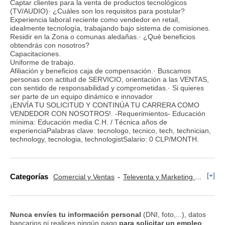
Captar clientes para la venta de productos tecnológicos
(TV/AUDIO)· ¿Cuáles son los requisitos para postular?
Experiencia laboral reciente como vendedor en retail,
idealmente tecnología, trabajando bajo sistema de comisiones.
Residir en la Zona o comunas aledañas.· ¿Qué beneficios
obtendrás con nosotros?
Capacitaciones.
Uniforme de trabajo.
Afiliación y beneficios caja de compensación.· Buscamos
personas con actitud de SERVICIO, orientación a las VENTAS,
con sentido de responsabilidad y comprometidas.· Si quieres
ser parte de un equipo dinámico e innovador
¡ENVÍA TU SOLICITUD Y CONTINÚA TU CARRERA COMO
VENDEDOR CON NOSOTROS!. -Requerimientos- Educación
mínima: Educación media C.H. / Técnica años de
experienciaPalabras clave: tecnologo, tecnico, tech, technician,
technology, tecnologia, technologistSalario: 0 CLP/MONTH.
[+]
Categorías
Comercial y Ventas
Televenta y Marketing Telefónico
Nunca envíes tu información personal
(DNI, foto,...), datos
bancarios ni realices ningún pago
para solicitar un empleo