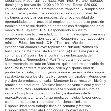
Modalidad: Presencial.- Jornada: Part Time.- Horario: Sábados,
domingos y festivos de 12:00 a 20:00 hrs.- Renta: $29.000
líquidos diarios por día efectivamente trabajado.Si cumples con
los requisitos y estás interesado(a) en esta oportunidad, te
invitamos a postular con nosotros.'Se ofrece igualdad de
oportunidades en el acceso al empleo, por lo que esta posición
también admite solicitudes de personas con discapacidad en el
marco de la Ley N°21.015. Respondiendo a nuestro
compromiso con la diversidad, conformamos equipos diversos y
promovemos la inclusión laboral.'. -Requerimientos- Educación
mínima: Educación media C.H. / Técnica1 año de
experienciaPalabras clave: replenisher, surtidorEstamos en
búsqueda de Mercaderista Reponedor(a) Part Time para la
comuna de Vitacura,Nos encontramos en búsqueda de
Mercaderista Reponedor(a) Part Time para importante
supermercado ubicado en Vitacura, quien será responsable de
asegurar la correcta reposición, orden y disponibilidad de
productos en sala, contribuyendo a una experiencia de compra
satisfactoria para los clientes.Funciones principales:- Reposición
y orden de productos en sala.- Mantener la correcta exhibición y
rotación de productos.- Verificar fechas de vencimiento y estado
de los productos.- Mantener limpieza y orden en el punto de
venta.- Cumplimiento de protocolos y estándares de la
marca.Requisitos:- Enseñanza media completa.- Experiencia
como mercaderista, reponedor o funciones similares.-
Disponibilidad para trabajar fines de semana y festivos.-
Disponibilidad inmediata.Condiciones Contractuales:-