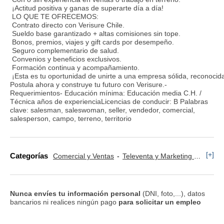
¡Actitud positiva y ganas de superarte día a día!
LO QUE TE OFRECEMOS:
Contrato directo con Verisure Chile.
Sueldo base garantizado + altas comisiones sin tope.
Bonos, premios, viajes y gift cards por desempeño.
Seguro complementario de salud.
Convenios y beneficios exclusivos.
Formación continua y acompañamiento.
¡Esta es tu oportunidad de unirte a una empresa sólida, reconocid
Postula ahora y construye tu futuro con Verisure.-
Requerimientos- Educación mínima: Educación media C.H. /
Técnica años de experienciaLicencias de conducir: B Palabras
clave: salesman, saleswoman, seller, vendedor, comercial,
salesperson, campo, terreno, territorio
[+]
Categorías
Comercial y Ventas
Televenta y Marketing Telefónico
Nunca envíes tu información personal
(DNI, foto,...), datos
bancarios ni realices ningún pago
para solicitar un empleo