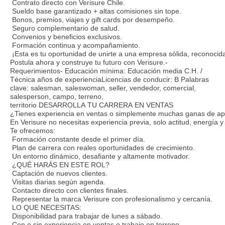
Contrato directo con Verisure Chile.
Sueldo base garantizado + altas comisiones sin tope.
Bonos, premios, viajes y gift cards por desempeño.
Seguro complementario de salud.
Convenios y beneficios exclusivos.
Formación continua y acompañamiento.
¡Esta es tu oportunidad de unirte a una empresa sólida, reconocid
Postula ahora y construye tu futuro con Verisure.-
Requerimientos- Educación mínima: Educación media C.H. /
Técnica años de experienciaLicencias de conducir: B Palabras
clave: salesman, saleswoman, seller, vendedor, comercial,
salesperson, campo, terreno,
territorio DESARROLLA TU CARRERA EN VENTAS
¿Tienes experiencia en ventas o simplemente muchas ganas de ap
En Verisure no necesitas experiencia previa, solo actitud, energía 
Te ofrecemos:
Formación constante desde el primer día.
Plan de carrera con reales oportunidades de crecimiento.
Un entorno dinámico, desafiante y altamente motivador.
¿QUÉ HARÁS EN ESTE ROL?
Captación de nuevos clientes.
Visitas diarias según agenda.
Contacto directo con clientes finales.
Representar la marca Verisure con profesionalismo y cercanía.
LO QUE NECESITAS:
Disponibilidad para trabajar de lunes a sábado.
Con o sin experiencia en ventas o trabajo en terreno.