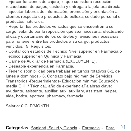
- Ejercer funciones de cajero, lo que considera recepción,
recaudación de pagos, custodia y entrega a la jefatura directa.
- Ejecutar labores de información, promoción y orientación a
clientes respecto de productos de belleza, cuidado personal o
productos naturales.
- Reportar los productos vencidos que se encuentren a su
cargo, velando por la reposición que sea necesaria; efectuando
eficaz y oportunamente los controles y revisiones necesarias
para no tener entre los productos a su cargo, productos
vencidos.· 5. Requisitos:
- Contar con estudios de Técnico Nivel superior en Farmacia o
Técnico superior en Química y Farmacia.
- Carné de Auxiliar de Farmacia (EXCLUYENTE).
- Deseable experiencia en Farmacia.
- Tener disponibilidad para trabajar en turnos rotativos 6x1 de
lunes a domingos.· 6. Contrato bajo régimen de Servicios
Transitorios.-Requerimientos- Educación mínima: Educación
media C.H. / Técnica1 año de experienciaPalabras clave:
ayudante, asistente, auxiliar, aux, auxiliary, assistant, helper,
aide, botica, apoteca, pharmacy, farmacia
Salario: 0 CLP/MONTH.
[+]
Categorías
Sanidad, Salud y Ciencia
Farmacia
Paramédico