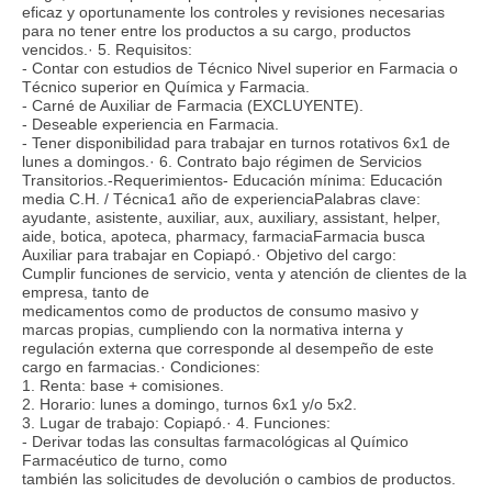
eficaz y oportunamente los controles y revisiones necesarias
para no tener entre los productos a su cargo, productos
vencidos.· 5. Requisitos:
- Contar con estudios de Técnico Nivel superior en Farmacia o
Técnico superior en Química y Farmacia.
- Carné de Auxiliar de Farmacia (EXCLUYENTE).
- Deseable experiencia en Farmacia.
- Tener disponibilidad para trabajar en turnos rotativos 6x1 de
lunes a domingos.· 6. Contrato bajo régimen de Servicios
Transitorios.-Requerimientos- Educación mínima: Educación
media C.H. / Técnica1 año de experienciaPalabras clave:
ayudante, asistente, auxiliar, aux, auxiliary, assistant, helper,
aide, botica, apoteca, pharmacy, farmaciaFarmacia busca
Auxiliar para trabajar en Copiapó.· Objetivo del cargo:
Cumplir funciones de servicio, venta y atención de clientes de la
empresa, tanto de
medicamentos como de productos de consumo masivo y
marcas propias, cumpliendo con la normativa interna y
regulación externa que corresponde al desempeño de este
cargo en farmacias.· Condiciones:
1. Renta: base + comisiones.
2. Horario: lunes a domingo, turnos 6x1 y/o 5x2.
3. Lugar de trabajo: Copiapó.· 4. Funciones:
- Derivar todas las consultas farmacológicas al Químico
Farmacéutico de turno, como
también las solicitudes de devolución o cambios de productos.