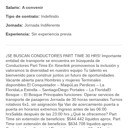
Salario:
A convenir
Tipo de contrato:
Indefinido
Jornada:
Jornada Indiferente
Experiencia:
Sin experiencia previa
¡SE BUSCAN CONDUCTORES PART TIME 30 HRS! Importante
entidad de transporte se encuentra en búsqueda de
Conductores Part Time.En Xinerlink promovemos la inclusión y
valoramos la diversidad en nuestro equipo Tu talento es
bienvenido para construir juntos un futuro de oportunidades.
Vacante abierta para:Hombres y mujeres Terminales
disponibles:El Conquistador – MaipúLas Perdices – La
FloridaLa Estrella – SantiagoDiego Portales – La FloridaEl
Bosque – El Bosque Principales funciones: Operar servicios de
transporte de pasajeros Jornada de 30 horas semanales Turnos
rotativos 6x1, sin asignación fija Van de acercamiento puerta a
puerta en horarios extremos:Ingreso antes de las 06:00
hrsSalida después de las 23:00 hrs ¿Qué te ofrecemos? Part
Time sin extensión de beneficios: $544.442 líquidos aprox. Part
Time con extensión de beneficios: $634.708 líquidos aprox.