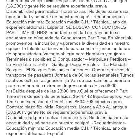
Contrato plazo fijo inicial Requisitos: Licencia A3 o A1 antigua
(18.290) vigente No se requiere experiencia previa
Disponibilidad para realizar horas extras ¡No dejes pasar esta
oportunidad y sé parte de nuestro equipo!. -Requerimientos-
Educación mínima: Educación media C.H. / Técnica1 año de
experienciaIdiomas: Español ¡SE BUSCAN CONDUCTORES
PART TIME 30 HRS! Importante entidad de transporte se
encuentra en búsqueda de Conductores Part Time.En Xinerlink
promovemos la inclusión y valoramos la diversidad en nuestro
equipo Tu talento es bienvenido para construir juntos un futuro
de oportunidades. Vacante abierta para:Hombres y mujeres
Terminales disponibles:El Conquistador – MaipúLas Perdices –
La FloridaLa Estrella – SantiagoDiego Portales – La FloridaEl
Bosque – El Bosque Principales funciones: Operar servicios de
transporte de pasajeros Jornada de 30 horas semanales Turnos
rotativos 6x1, sin asignación fija Van de acercamiento puerta a
puerta en horarios extremos:Ingreso antes de las 06:00
hrsSalida después de las 23:00 hrs ¿Qué te ofrecemos? Part
Time sin extensión de beneficios: $544.442 líquidos aprox. Part
Time con extensión de beneficios: $634.708 líquidos aprox.
Contrato plazo fijo inicial Requisitos: Licencia A3 o A1 antigua
(18.290) vigente No se requiere experiencia previa
Disponibilidad para realizar horas extras ¡No dejes pasar esta
oportunidad y sé parte de nuestro equipo!. -Requerimientos-
Educación mínima: Educación media C.H. / Técnica1 año de
experienciaIdiomas: Español