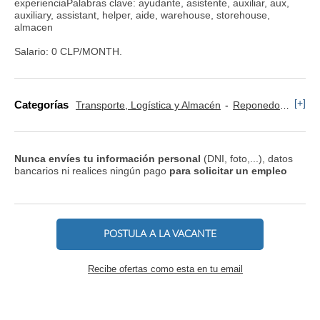
experienciaPalabras clave: ayudante, asistente, auxiliar, aux,
auxiliary, assistant, helper, aide, warehouse, storehouse,
almacen
Salario: 0 CLP/MONTH.
[+]
Categorías
Transporte, Logística y Almacén
Reponedor y Cajero
Nunca envíes tu información personal
(DNI, foto,...), datos
bancarios ni realices ningún pago
para solicitar un empleo
POSTULA A LA VACANTE
Recibe ofertas como esta en tu email