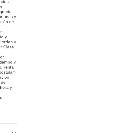
nducir:
on
squeda
ortunas y
ución de
r
ía y
l orden y
ir Clase
or
 tiempo y
do.Renta
postular?
ación
s de
ahora y
e
e: