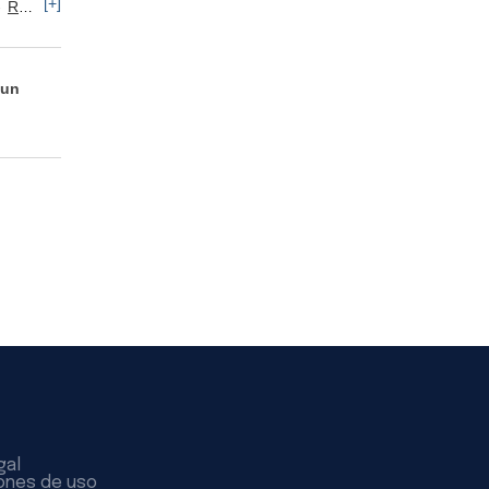
[+]
Recursos Humanos: Selección de Personal
 un
gal
ones de uso