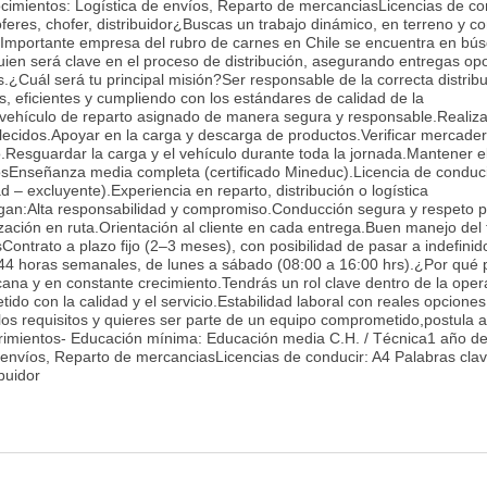
cimientos: Logística de envíos, Reparto de mercanciasLicencias de co
oferes, chofer, distribuidor¿Buscas un trabajo dinámico, en terreno y c
ti!Importante empresa del rubro de carnes en Chile se encuentra en bú
uien será clave en el proceso de distribución, asegurando entregas op
es.¿Cuál será tu principal misión?Ser responsable de la correcta distrib
 eficientes y cumpliendo con los estándares de calidad de la
vehículo de reparto asignado de manera segura y responsable.Realiza
blecidos.Apoyar en la carga y descarga de productos.Verificar mercader
esguardar la carga y el vehículo durante toda la jornada.Mantener e
tosEnseñanza media completa (certificado Mineduc).Licencia de conduc
– excluyente).Experiencia en reparto, distribución o logística
an:Alta responsabilidad y compromiso.Conducción segura y respeto p
zación en ruta.Orientación al cliente en cada entrega.Buen manejo del
Contrato a plazo fijo (2–3 meses), con posibilidad de pasar a indefini
44 horas semanales, de lunes a sábado (08:00 a 16:00 hrs).¿Por qué 
ana y en constante crecimiento.Tendrás un rol clave dentro de la oper
ido con la calidad y el servicio.Estabilidad laboral con reales opcione
los requisitos y quieres ser parte de un equipo comprometido,postula 
rimientos- Educación mínima: Educación media C.H. / Técnica1 año d
 envíos, Reparto de mercanciasLicencias de conducir: A4 Palabras clav
ibuidor