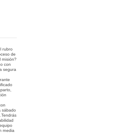
l rubro
oceso de
l misión?
do con
ra segura
rante
ificado
parto,
ción
con
 a sábado
o.Tendrás
abilidad
 equipo
ón media