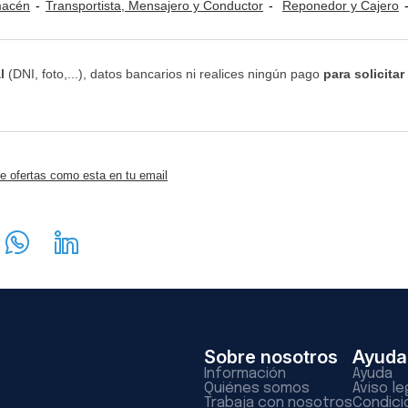
lmacén
Transportista, Mensajero y Conductor
Reponedor y Cajero
l
(DNI, foto,...), datos bancarios ni realices ningún pago
para solicitar
e ofertas como esta en tu email
Sobre nosotros
Ayuda
Información
Ayuda
Quiénes somos
Aviso le
Trabaja con nosotros
Condici