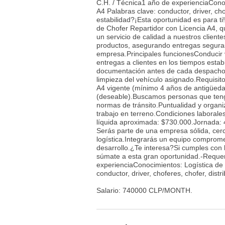
C.H. / Técnica1 año de experienciaCono
A4 Palabras clave: conductor, driver, ch
estabilidad?¡Esta oportunidad es para 
de Chofer Repartidor con Licencia A4, q
un servicio de calidad a nuestros client
productos, asegurando entregas seguras,
empresa.Principales funcionesConducir 
entregas a clientes en los tiempos esta
documentación antes de cada despacho.R
limpieza del vehículo asignado.Requisi
A4 vigente (mínimo 4 años de antigüedad 
(deseable).Buscamos personas que teng
normas de tránsito.Puntualidad y organi
trabajo en terreno.Condiciones laborales
líquida aproximada: $730.000.Jornada: 
Serás parte de una empresa sólida, cerc
logística.Integrarás un equipo compromet
desarrollo.¿Te interesa?Si cumples con 
súmate a esta gran oportunidad.-Reque
experienciaConocimientos: Logística de
conductor, driver, choferes, chofer, distr
Salario: 740000 CLP/MONTH.