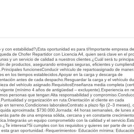
 y con estabilidad?¡Esta oportunidad es para ti!Importante empresa de
queda de Chofer Repartidor con Licencia A4, quien será clave en el pr
nas y un servicio de calidad a nuestros clientes.¿Cuál será tu principa
ción de productos, asegurando entregas seguras, eficientes y cumplien
a.Principales funcionesConducir vehículo de repartoasignado de mane
tes en los tiempos establecidos.Apoyar en la carga y descarga de
entación antes de cada despacho.Resguardar la carga y el vehículo du
pieza del vehículo asignado.RequisitosEnseñanza media completa (cert
 vigente (mínimo 4 años de antigüedad – excluyente).Experiencia en re
scamos personas que tengan:Alta responsabilidad y compromiso.Conduc
Puntualidad y organización en ruta.Orientación al cliente en cada
o en terreno.Condiciones laboralesContrato a plazo fijo (2–3 meses), 
a líquida aproximada: $730.000.Jornada: 44 horas semanales, de lunes
Serás parte de una empresa sólida, cercana y en constante crecimient
tica.Integrarás un equipo comprometido con la calidad y el servicio.Est
o.¿Te interesa?Si cumples con los requisitos y quieres ser parte de un
 esta gran oportunidad.-Requerimientos- Educación mínima: Educaci