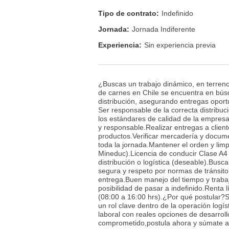
Tipo de contrato:
Indefinido
Jornada:
Jornada Indiferente
Experiencia:
Sin experiencia previa
¿Buscas un trabajo dinámico, en terreno
de carnes en Chile se encuentra en bús
distribución, asegurando entregas oportu
Ser responsable de la correcta distribu
los estándares de calidad de la empres
y responsable.Realizar entregas a clien
productos.Verificar mercadería y docum
toda la jornada.Mantener el orden y lim
Mineduc).Licencia de conducir Clase A4
distribución o logística (deseable).Bu
segura y respeto por normas de tránsito.
entrega.Buen manejo del tiempo y trabaj
posibilidad de pasar a indefinido.Rent
(08:00 a 16:00 hrs).¿Por qué postular?
un rol clave dentro de la operación logís
laboral con reales opciones de desarroll
comprometido,postula ahora y súmate a