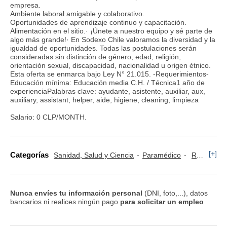
empresa.
Ambiente laboral amigable y colaborativo.
Oportunidades de aprendizaje continuo y capacitación.
Alimentación en el sitio.· ¡Únete a nuestro equipo y sé parte de
algo más grande!· En Sodexo Chile valoramos la diversidad y la
igualdad de oportunidades. Todas las postulaciones serán
consideradas sin distinción de género, edad, religión,
orientación sexual, discapacidad, nacionalidad u origen étnico.
Esta oferta se enmarca bajo Ley N° 21.015. -Requerimientos-
Educación mínima: Educación media C.H. / Técnica1 año de
experienciaPalabras clave: ayudante, asistente, auxiliar, aux,
auxiliary, assistant, helper, aide, higiene, cleaning, limpieza
Salario: 0 CLP/MONTH.
[+]
Categorías
Sanidad, Salud y Ciencia
Paramédico
Restauración y Turismo
Nunca envíes tu información personal
(DNI, foto,...), datos
bancarios ni realices ningún pago
para solicitar un empleo