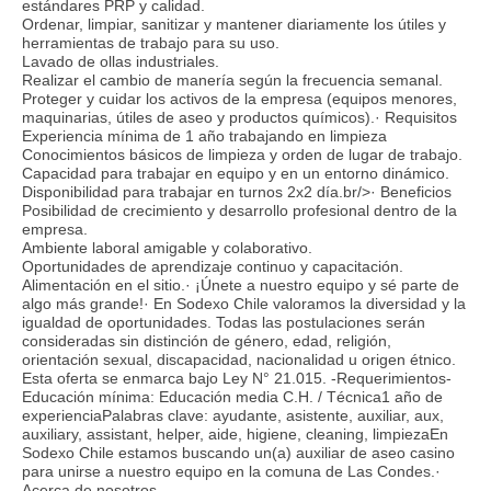
estándares PRP y calidad.
Ordenar, limpiar, sanitizar y mantener diariamente los útiles y
herramientas de trabajo para su uso.
Lavado de ollas industriales.
Realizar el cambio de manería según la frecuencia semanal.
Proteger y cuidar los activos de la empresa (equipos menores,
maquinarias, útiles de aseo y productos químicos).· Requisitos
Experiencia mínima de 1 año trabajando en limpieza
Conocimientos básicos de limpieza y orden de lugar de trabajo.
Capacidad para trabajar en equipo y en un entorno dinámico.
Disponibilidad para trabajar en turnos 2x2 día.br/>· Beneficios
Posibilidad de crecimiento y desarrollo profesional dentro de la
empresa.
Ambiente laboral amigable y colaborativo.
Oportunidades de aprendizaje continuo y capacitación.
Alimentación en el sitio.· ¡Únete a nuestro equipo y sé parte de
algo más grande!· En Sodexo Chile valoramos la diversidad y la
igualdad de oportunidades. Todas las postulaciones serán
consideradas sin distinción de género, edad, religión,
orientación sexual, discapacidad, nacionalidad u origen étnico.
Esta oferta se enmarca bajo Ley N° 21.015. -Requerimientos-
Educación mínima: Educación media C.H. / Técnica1 año de
experienciaPalabras clave: ayudante, asistente, auxiliar, aux,
auxiliary, assistant, helper, aide, higiene, cleaning, limpiezaEn
Sodexo Chile estamos buscando un(a) auxiliar de aseo casino
para unirse a nuestro equipo en la comuna de Las Condes.·
Acerca de nosotros