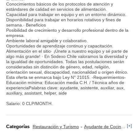
Conocimientos básicos de los protocolos de atención y
estándares de calidad en servicios de alimentación.
Capacidad para trabajar en equipo y en un entorno dinámico.
Disponibilidad para trabajar en horarios rotativos y fines de
semana.· Beneficios
Posibilidad de crecimiento y desarrollo profesional dentro de la
empresa.
Ambiente laboral amigable y colaborativo.
Oportunidades de aprendizaje continuo y capacitación.
Alimentación en el sitio· ¡Únete a nuestro equipo y sé parte de
algo más grande! · En Sodexo Chile valoramos la diversidad y
la igualdad de oportunidades. Todas las postulaciones serán
consideradas sin distinción de género, edad, religión,
orientación sexual, discapacidad, nacionalidad u origen étnico.
Esta oferta se enmarca bajo Ley N° 21015. -Requerimientos-
Educación mínima: Educación media C.H. / Técnica años de
experienciaPalabras clave: ayudante, asistente, auxiliar, aux,
auxiliary, assistant, helper, aide
Salario: 0 CLP/MONTH.
[+]
Categorías
Restauración y Turismo
Ayudante de Cocina
San