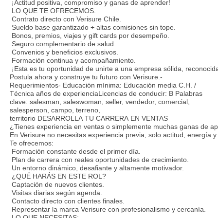
¡Actitud positiva, compromiso y ganas de aprender!
LO QUE TE OFRECEMOS:
Contrato directo con Verisure Chile.
Sueldo base garantizado + altas comisiones sin tope.
Bonos, premios, viajes y gift cards por desempeño.
Seguro complementario de salud.
Convenios y beneficios exclusivos.
Formación continua y acompañamiento.
¡Esta es tu oportunidad de unirte a una empresa sólida, reconocid
Postula ahora y construye tu futuro con Verisure.-
Requerimientos- Educación mínima: Educación media C.H. /
Técnica años de experienciaLicencias de conducir: B Palabras
clave: salesman, saleswoman, seller, vendedor, comercial,
salesperson, campo, terreno,
territorio DESARROLLA TU CARRERA EN VENTAS
¿Tienes experiencia en ventas o simplemente muchas ganas de ap
En Verisure no necesitas experiencia previa, solo actitud, energía 
Te ofrecemos:
Formación constante desde el primer día.
Plan de carrera con reales oportunidades de crecimiento.
Un entorno dinámico, desafiante y altamente motivador.
¿QUÉ HARÁS EN ESTE ROL?
Captación de nuevos clientes.
Visitas diarias según agenda.
Contacto directo con clientes finales.
Representar la marca Verisure con profesionalismo y cercanía.
LO QUE NECESITAS: