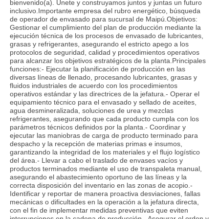
bienvenido(a). Únete y construyamos juntos y juntas un futuro
inclusivo.Importante empresa del rubro energético, búsqueda
de operador de envasado para sucursal de Maipú.Objetivos:
Gestionar el cumplimiento del plan de producción mediante la
ejecución técnica de los procesos de envasado de lubricantes,
grasas y refrigerantes, asegurando el estricto apego a los
protocolos de seguridad, calidad y procedimientos operativos
para alcanzar los objetivos estratégicos de la planta.Principales
funciones:- Ejecutar la planificación de producción en las
diversas líneas de llenado, procesando lubricantes, grasas y
fluidos industriales de acuerdo con los procedimientos
operativos estándar y las directrices de la jefatura.- Operar el
equipamiento técnico para el envasado y sellado de aceites,
agua desmineralizada, soluciones de urea y mezclas
refrigerantes, asegurando que cada producto cumpla con los
parámetros técnicos definidos por la planta.- Coordinar y
ejecutar las maniobras de carga de producto terminado para
despacho y la recepción de materias primas e insumos,
garantizando la integridad de los materiales y el flujo logístico
del área.- Llevar a cabo el traslado de envases vacíos y
productos terminados mediante el uso de transpaleta manual,
asegurando el abastecimiento oportuno de las líneas y la
correcta disposición del inventario en las zonas de acopio.-
Identificar y reportar de manera proactiva desviaciones, fallas
mecánicas o dificultades en la operación a la jefatura directa,
con el fin de implementar medidas preventivas que eviten
interrupciones en la cadena de producción.- Asegurar el orden y