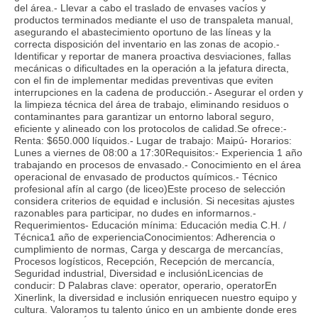
del área.- Llevar a cabo el traslado de envases vacíos y
productos terminados mediante el uso de transpaleta manual,
asegurando el abastecimiento oportuno de las líneas y la
correcta disposición del inventario en las zonas de acopio.-
Identificar y reportar de manera proactiva desviaciones, fallas
mecánicas o dificultades en la operación a la jefatura directa,
con el fin de implementar medidas preventivas que eviten
interrupciones en la cadena de producción.- Asegurar el orden y
la limpieza técnica del área de trabajo, eliminando residuos o
contaminantes para garantizar un entorno laboral seguro,
eficiente y alineado con los protocolos de calidad.Se ofrece:-
Renta: $650.000 líquidos.- Lugar de trabajo: Maipú- Horarios:
Lunes a viernes de 08:00 a 17:30Requisitos:- Experiencia 1 año
trabajando en procesos de envasado.- Conocimiento en el área
operacional de envasado de productos químicos.- Técnico
profesional afín al cargo (de liceo)Este proceso de selección
considera criterios de equidad e inclusión. Si necesitas ajustes
razonables para participar, no dudes en informarnos.-
Requerimientos- Educación mínima: Educación media C.H. /
Técnica1 año de experienciaConocimientos: Adherencia o
cumplimiento de normas, Carga y descarga de mercancías,
Procesos logísticos, Recepción, Recepción de mercancía,
Seguridad industrial, Diversidad e inclusiónLicencias de
conducir: D Palabras clave: operator, operario, operatorEn
Xinerlink, la diversidad e inclusión enriquecen nuestro equipo y
cultura. Valoramos tu talento único en un ambiente donde eres