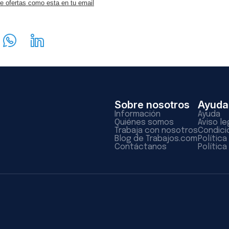
e ofertas como esta en tu email
Sobre nosotros
Ayuda
Información
Ayuda
Quiénes somos
Aviso le
Trabaja con nosotros
Condici
Blog de Trabajos.com
Polític
Contáctanos
Política