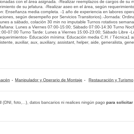
cionadas con el área asignada. -Realizar reemplazos de cargos de su 
rimiento de su jefatura. -Realizar aseo en el área, según requerimient
ión: Enseñanza media completa. -1 año de experiencia en labores opera
aciones, según desempeño por Servicios Transitorios).-Jornada: Ordina
lunes a sábado, colación 30 min no imputable Turnos rotativos semana
Mañana: Lunes a Viernes 07:00-15:00; Sábado 07:00-14:30 Turno Noc
:00-07:00 Turno Tarde: Lunes a Viernes 15:00-23:00; Sábado Libre -L
 -Requerimientos- Educación mínima: Educación media C.H. / Técnica1 
ente, auxiliar, aux, auxiliary, assistant, helper, aide, generalista, gener
lmacén
Manipulador y Operario de Montaje
Restauración y Turismo
l
(DNI, foto,...), datos bancarios ni realices ningún pago
para solicitar