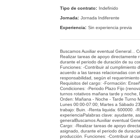
Tipo de contrato:
Indefinido
Jornada:
Jornada Indiferente
Experiencia:
Sin experiencia previa
Buscamos Auxiliar eventual General... C
Realizar tareas de apoyo directamente r
durante el periodo de duración de su con
Funciones: -Contribuir al cumplimiento 
acuerdo a las tareas relacionadas con e
responsabilidad, según el requerimiento 
Requisitos del cargo: -Formación: Ense
Condiciones: -Periodo Plazo Fijo (renov
turnos rotativos mañana tarde y noche, 
Orden: Mañana - Noche - Tarde Turno 
Lunes 00:00-07:00; Martes a Sábado 23
trabajo: Buin. -Renta liquida: 600000.
experienciaPalabras clave: ayudante, asist
generalBuscamos Auxiliar eventual Gene
Cargo: -Realizar tareas de apoyo direct
asignado, durante el periodo de duración
producción. Funciones: -Contribuir al c