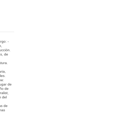
rgo: -
o,
ucción.
s, de
tura.
ria,
les.
he:
ugar de
año de
alist,
n del
as de
enas