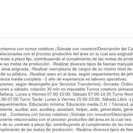
ontamos con turnos rotativos ¡Súmate con nosotros!Descripción del Ca
elacionadas con el proceso productivo del área en la cual sea asignad
trato a plazo fijo, contribuyendo al cumplimiento de las metas de prod
de las metas de producción. -Realizar diversos tipos de faenas manuale
l área asignada. -Realizar reemplazos de cargos de su mismo nivel de
de su jefatura. -Realizar aseo en el área, según requerimientos de jefa
ñanza media completa. -1 año de experiencia en labores operativas.
aciones, según desempeño por Servicios Transitorios).-Jornada: Ordina
lunes a sábado, colación 30 min no imputable Turnos rotativos semana
Mañana: Lunes a Viernes 07:00-15:00; Sábado 07:00-14:30 Turno Noc
:00-07:00 Turno Tarde: Lunes a Viernes 15:00-23:00; Sábado Libre -L
 -Requerimientos- Educación mínima: Educación media C.H. / Técnica1 
ente, auxiliar, aux, auxiliary, assistant, helper, aide, generalista, gener
ral... Contamos con turnos rotativos ¡Súmate con nosotros!Descripció
amente relacionadas con el proceso productivo del área en la cual sea
 de su contrato a plazo fijo, contribuyendo al cumplimiento de las met
umplimiento de las metas de producción. -Realizar diversos tipos de fa