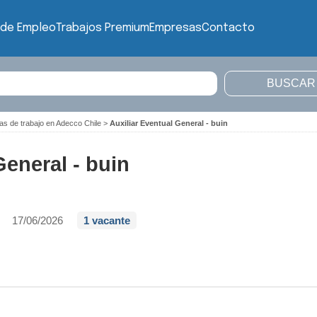
 de Empleo
Trabajos Premium
Empresas
Contacto
as de trabajo en Adecco Chile
>
Auxiliar Eventual General - buin
General - buin
17/06/2026
1 vacante