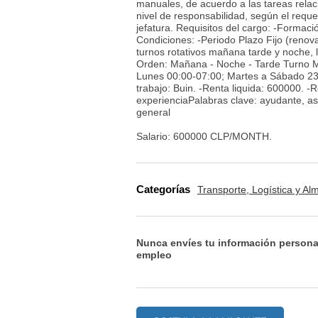
manuales, de acuerdo a las tareas rela
nivel de responsabilidad, según el reque
jefatura. Requisitos del cargo: -Formac
Condiciones: -Periodo Plazo Fijo (renov
turnos rotativos mañana tarde y noche, 
Orden: Mañana - Noche - Tarde Turno 
Lunes 00:00-07:00; Martes a Sábado 23
trabajo: Buin. -Renta liquida: 600000.
experienciaPalabras clave: ayudante, asist
general
Salario: 600000 CLP/MONTH.
Categorías
Transporte, Logística y A
Nunca envíes tu información persona
empleo