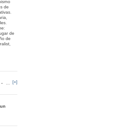
mismo
os de
tivas.
ria,
les.
he:
ugar de
año de
alist,
[+]
Ayudante de Cocina
Recursos Humanos: Selección de Personal
 un