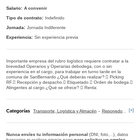
Salario:
A convenir
Tipo de contrato:
Indefinido
Jornada:
Jornada Indiferente
Experiencia:
Sin experiencia previa
Importante empresa del rubro logístico requiere contratar a la
brevedad Operarios y Operarias debodega, con o sin
experiencia en el cargo, para trabajar en turno tarde en la
comuna de SanBernardo.¿Qué deberás realizar?: Picking
RF. Recepción y despacho. Etiquetado. Orden de bodega.
Atingentes al cargo.¿Qué se ofrece?: Renta:
[+]
Categorías
Transporte, Logística y Almacén
Reponedor y Cajero
Nunca envíes tu información personal
(DNI, foto,...), datos
bancarios ni realices ningún pago
para solicitar un empleo