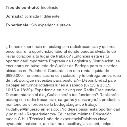
Tipo de contrato:
Indefinido
Jornada:
Jornada Indiferente
Experiencia:
Sin experiencia previa
¿Tienes experiencia en picking con radiofrecuencia y quieres
encontrar una oportunidad laboral donde puedas olvidarte de
llevar colación a tu lugar de trabajo? ¡Entonces esta es tu
oportunidad!Importante Empresa de Logística y Distribución, se
encuentra en búsqueda de Auxiliar de Bodega para sus sedes
ubicadas en Pudahuel. Contarás con una renta líquida de
$690.000. Tenemos casino con colación y te entregaremos ropa
de trabajo¿Qué necesitas para postular?- Disponibilidad para
trabajar en turnos rotativos lunes a sábado (07:15 a 15:15;
10:15 a 18:30)- Experiencia en picking con Radio Frecuencia-
Documentacion al dia¿Cuáles serán tus funciones?-Realizarás
picking con radio frecuencia, cargarás y descargarás productos,
mantendrás el orden de la bodegaLugar de trabajo:
PudahuelAlmuerzo en el sitio. ¡No dejes pasar esta oportunidad
y postula!. -Requerimientos- Educación mínima: Educación
media C.H. / Técnica1 año de experienciaPalabras clave:
ayudante, asistente, auxiliar, aux, auxiliary, assistant, helper,